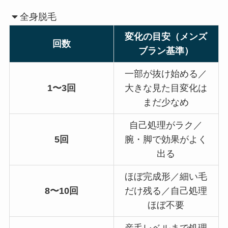
全身脱毛
変化の目安（メンズ
回数
ブラン基準）
一部が抜け始める／
1〜3回
大きな見た目変化は
まだ少なめ
自己処理がラク／
5回
腕・脚で効果がよく
出る
ほぼ完成形／細い毛
8〜10回
だけ残る／自己処理
ほぼ不要
産毛レベルまで処理