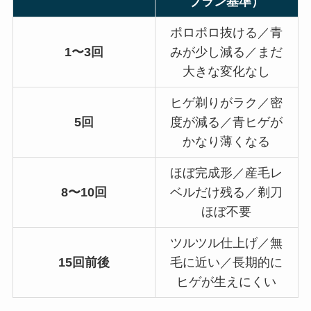
ブラン基準）
ポロポロ抜ける／青
1〜3回
みが少し減る／まだ
大きな変化なし
ヒゲ剃りがラク／密
5回
度が減る／青ヒゲが
かなり薄くなる
ほぼ完成形／産毛レ
8〜10回
ベルだけ残る／剃刀
ほぼ不要
ツルツル仕上げ／無
15回前後
毛に近い／長期的に
ヒゲが生えにくい