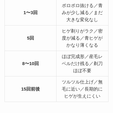
ポロポロ抜ける／青
1〜3回
みが少し減る／まだ
大きな変化なし
ヒゲ剃りがラク／密
5回
度が減る／青ヒゲが
かなり薄くなる
ほぼ完成形／産毛レ
8〜10回
ベルだけ残る／剃刀
ほぼ不要
ツルツル仕上げ／無
15回前後
毛に近い／長期的に
ヒゲが生えにくい